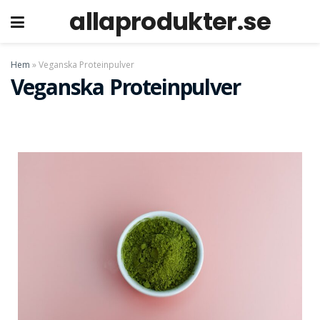
allaprodukter.se
p
Hem
»
Veganska Proteinpulver
Veganska Proteinpulver