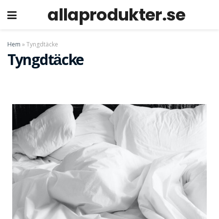
allaprodukter.se
p
Hem
»
Tyngdtäcke
Tyngdtäcke