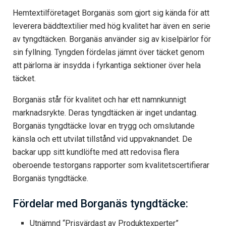
Hemtextilföretaget Borganäs som gjort sig kända för att
leverera bäddtextilier med hög kvalitet har även en serie
av tyngdtäcken. Borganäs använder sig av kiselpärlor för
sin fyllning. Tyngden fördelas jämnt över täcket genom
att pärlorna är insydda i fyrkantiga sektioner över hela
täcket.
Borganäs står för kvalitet och har ett namnkunnigt
marknadsrykte. Deras tyngdtäcken är inget undantag.
Borganäs tyngdtäcke lovar en trygg och omslutande
känsla och ett utvilat tillstånd vid uppvaknandet. De
backar upp sitt kundlöfte med att redovisa flera
oberoende testorgans rapporter som kvalitetscertifierar
Borganäs tyngdtäcke.
Fördelar med Borganäs tyngdtäcke:
Utnämnd “Prisvärdast av Produktexperter”