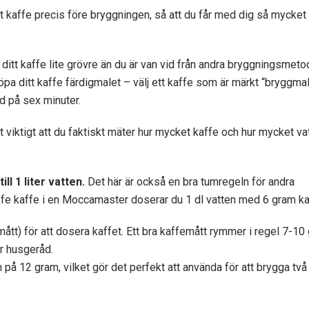
ditt kaffe precis före bryggningen, så att du får med dig så mycke
 ditt kaffe lite grövre än du är van vid från andra bryggningsmet
 köpa ditt kaffe färdigmalet – välj ett kaffe som är märkt “bryggma
d på sex minuter.
 viktigt att du faktiskt mäter hur mycket kaffe och hur mycket va
 1 liter vatten.
Det här är också en bra tumregeln för andra
ffe kaffe i en Moccamaster doserar du 1 dl vatten med 6 gram ka
ått) för att dosera kaffet. Ett bra kaffemått rymmer i regel 7-10
ör husgeråd.
å 12 gram, vilket gör det perfekt att använda för att brygga två