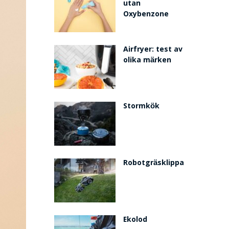
utan
Oxybenzone
Airfryer: test av
olika märken
Stormkök
Robotgräsklippare
Ekolod