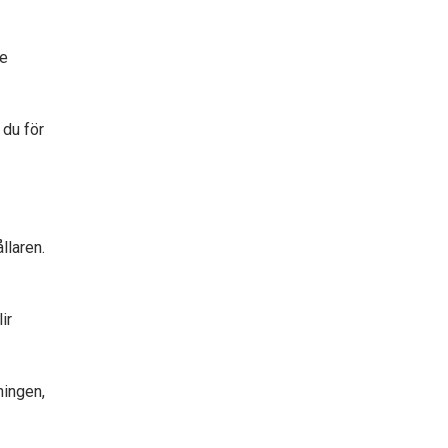
te
 du för
llaren.
ir
ningen,