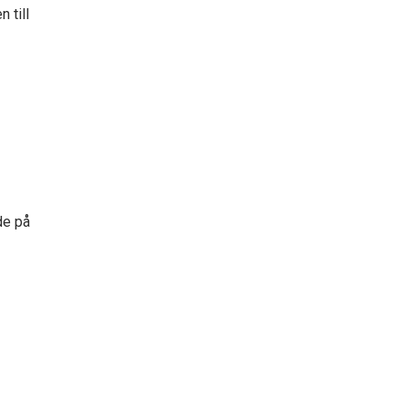
 till
de på