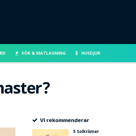
RD
KÖK & MATLAGNING
HUSDJUR
master?
Vi rekommenderar
5 Solkrämer