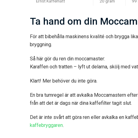
Ernst Kaffemått
20 gram
99 
Ta hand om din Moccamas
För att bibehålla maskinens kvalité och brygga lika 
bryggning.
Så här gör du ren din moccamaster:
Karaffen och tratten – lyft ut delarna, skölj med v
Klart! Mer behöver du inte göra.
En bra tumregel är att avkalka Moccamastern efter 
från att det är dags när dina kaffefilter tagit slut.
Det är inte svårt att göra ren eller avkalka en kaff
kaffebryggaren
.