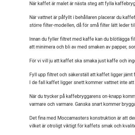
När kaffet är malet är nästa steg att fylla kaffebr
När vattnet är påfyllt i behållaren placerar du kaffe
större filter-modellen, då för små filter lätt leder till
Innan du fyller filtret med kaffe kan du blötlägga fi
att minimera och bli av med smaken av papper, som a
För vi vill ju att kaffet ska smaka just kaffe och ing
Fyll upp filtret och säkerställ att kaffet ligger jämt
I de fall kaffet ligger snett kommer vattnet inte att
När du trycker på kaffebryggarens on-knapp komme
varmare och varmare. Ganska snart kommer brygga
Det fina med Moccamasters konstruktion är att den
vilket är otroligt viktigt för kaffets smak och kvalit