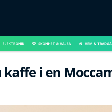
ELEKTRONIK
SKÖNHET & HÄLSA
HEM & TRÄDGÅ
 kaffe i en Mocca