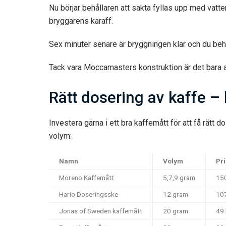
Nu börjar behållaren att sakta fyllas upp med vatte
bryggarens karaff.
Sex minuter senare är bryggningen klar och du beh
Tack vara Moccamasters konstruktion är det bara at
Rätt dosering av kaffe –
Investera gärna i ett bra kaffemått för att få rätt d
volym:
Namn
Volym
Pr
Moreno Kaffemått
5,7,9 gram
150
Hario Doseringsske
12 gram
107
Jonas of Sweden kaffemått
20 gram
49 