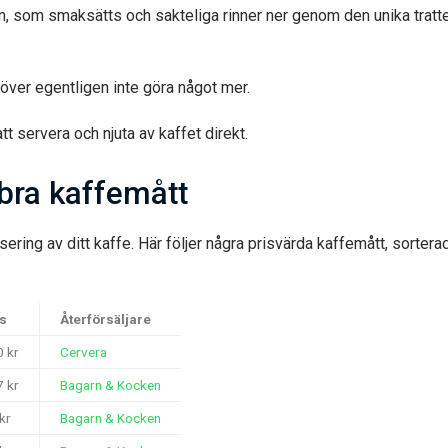
n, som smaksätts och sakteliga rinner ner genom den unika tratten
över egentligen inte göra något mer.
t servera och njuta av kaffet direkt.
 bra kaffemått
osering av ditt kaffe. Här följer några prisvärda kaffemått, sortera
is
Återförsäljare
 kr
Cervera
 kr
Bagarn & Kocken
kr
Bagarn & Kocken