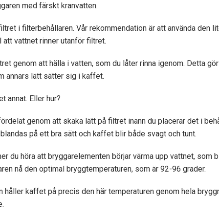
yggaren med färskt kranvatten.
filtret i filterbehållaren. Vår rekommendation är att använda den li
 att vattnet rinner utanför filtret.
ltret genom att hälla i vatten, som du låter rinna igenom. Detta gör
nnars lätt sätter sig i kaffet.
et annat. Eller hur?
 fördelat genom att skaka lätt på filtret inann du placerar det i behå
 blandas på ett bra sätt och kaffet blir både svagt och tunt.
r du höra att bryggarelementen börjar värma upp vattnet, som bl
ren nå den optimal bryggtemperaturen, som är 92-96 grader.
 håller kaffet på precis den här temperaturen genom hela brygg
e.