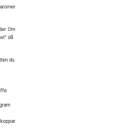
t aromer
oder. Om
let” då
tten du
ffe.
 gram
 koppar