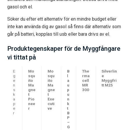
gasol och el.
Söker du efter ett alternativ för en mindre budget eller
inte kan använda dig av gasol så finns där alternativ som
går på batteri, kopplas till usb eller bara drivs av el.
Produktegenskaper för de Myggfångare
vi tittat på
E
Mo
Mo
B
The
Silverlin
g
squ
squ
l
rma
e
e
ito
ito
a
cell
Myggfri
n
Ma
Ma
u
MR
tt M25
s
gne
gne
p
300
k
t
t
u
a
Pio
Exe
n
p
nee
cuti
k
e
r
ve
t
r
B
P
–
G