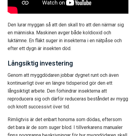
Den lurar myggan så att den skall tro att den närmar sig
en människa. Maskinen avger både koldioxid och
luktämne. En fläkt suger in insekterna i en nätpåse och
efter ett dygn är insekten död.
Långsiktig investering
Genom att myggdödaren jobbar dygnet runt och även
kontinuerligt över en längre tidsperiod gör den ett
långsiktigt arbete. Den förhindrar insekterna att
reproducera sig och därför reduceras beståndet av mygg
och knott successivt över tid.
Rimligtvis är det enbart honorna som dödas, eftersom
det bara är de som suger blod. I tillverkarens manualer
finns noggranna beskrivningar för hur myggdödaren skall