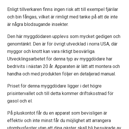
Enligt tillverkaren finns ingen risk att till exempel fjärilar
och bin fångas, vilket är rimligt med tanke på att de inte
är några blodsugande insekter.
Den här myggdödaren upplevs som mycket gedigen och
genomtänkt. Den är för övrigt utvecklad i norra USA, där
myggor och knott kan vara riktigt besvärliga.
Utvecklingsarbetet för denna typ av myggdödare har
bedrivits i nästan 20 år. Apparaten är lätt att montera och
handha och med produkten följer en detaljerad manual.
Priset för denna myggdödare ligger i det högre
prisintervallet och till detta kommer driftskostnad för
gasol och el.
På pluskontot får du en apparat som bevisligen är
effektiv och inte minst får du möjlighet att arrangera
utomhusfester utan att dina gäster skall bli besvärade av