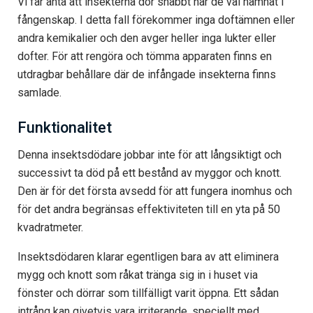
Vi får anta att insekterna dör snabbt när de väl hamnat i
fångenskap. I detta fall förekommer inga doftämnen eller
andra kemikalier och den avger heller inga lukter eller
dofter. För att rengöra och tömma apparaten finns en
utdragbar behållare där de infångade insekterna finns
samlade.
Funktionalitet
Denna insektsdödare jobbar inte för att långsiktigt och
successivt ta död på ett bestånd av myggor och knott.
Den är för det första avsedd för att fungera inomhus och
för det andra begränsas effektiviteten till en yta på 50
kvadratmeter.
Insektsdödaren klarar egentligen bara av att eliminera
mygg och knott som råkat tränga sig in i huset via
fönster och dörrar som tillfälligt varit öppna. Ett sådan
intrång kan givetvis vara irriterande, speciellt med