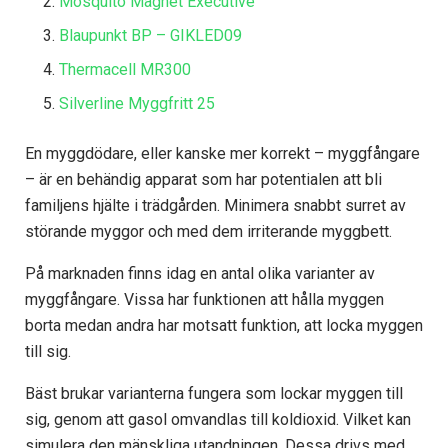
Mosquito Magnet Executive
Blaupunkt BP – GIKLED09
Thermacell MR300
Silverline Myggfritt 25
En myggdödare, eller kanske mer korrekt – myggfångare
– är en behändig apparat som har potentialen att bli
familjens hjälte i trädgården. Minimera snabbt surret av
störande myggor och med dem irriterande myggbett.
På marknaden finns idag en antal olika varianter av
myggfångare. Vissa har funktionen att hålla myggen
borta medan andra har motsatt funktion, att locka myggen
till sig.
Bäst brukar varianterna fungera som lockar myggen till
sig, genom att gasol omvandlas till koldioxid. Vilket kan
simulera den mänskliga utandningen. Dessa drivs med