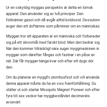
Ur en oskyldig myggas perspektiv är detta en lömsk
apparat. Den använder sig av två principer. Den
förbränner gasol och då avgår alltid koldioxid. Dessutom
avger den ett doftämne som påminner om en människas.
Myggan tror att apparaten är en människa och förbereder
sig på ett skrovmål med färskt blod. Men den bedrar sig.
När den kommer tillräckligt nära suger myggmaskinen in
myggan som därefter fångas och fastnar i en påse av
nät. Där får myggan hänga kvar och efter ett dygn dör
den.
Om du planerar en myggfri utomhusfest och vill använda
denna apparat måste du ha en viss framförhållning. Du
ställer ut och startar Mosquito Magnet Pioneer och efter
fyra till sex veckor har myggbeståndet decimerats
avsevärt.