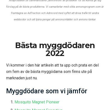
Allaprodukter.se sammanställer jämförelser av produkter för att kunna ge dig
förslag på de bästa produkterna. Vi samarbetar med olika annonsprogram som är
framtagna av AdTraction och Adrecord med syftet att driva trafik till andra
webbsidor och att tjäna pengar på annonsintäkter och annons-länkar.
Bästa myggdödaren
2022
Vi kommer i den här artikeln att ta upp och prata en del
om fem av de bästa myggödarna som finns ute på
marknaden just nu.
Myggdödare som vi jämför
Mosquito Magnet Pioneer