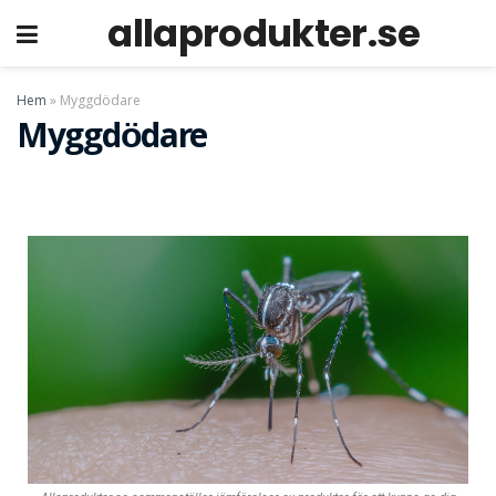
allaprodukter.se
p
Hem
»
Myggdödare
Myggdödare