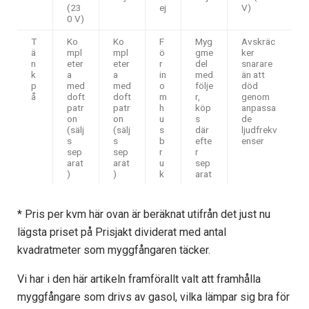
(23
ej
V)
0 V)
T
Ko
Ko
F
Myg
Avskräc
ä
mpl
mpl
ö
gme
ker
n
eter
eter
r
del
snarare
k
a
a
in
med
än att
p
med
med
o
följe
död
å
doft
doft
m
r,
genom
patr
patr
h
köp
anpassa
on
on
u
s
de
(sälj
(sälj
s
där
ljudfrekv
s
s
b
efte
enser
sep
sep
r
r
arat
arat
u
sep
)
)
k
arat
* Pris per kvm här ovan är beräknat utifrån det just nu
lägsta priset på Prisjakt dividerat med antal
kvadratmeter som myggfångaren täcker.
Vi har i den här artikeln framförallt valt att framhålla
myggfångare som drivs av gasol, vilka lämpar sig bra för