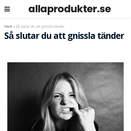
allaprodukter.se
p
Hem
»
Så slutar du att gnissla tänder
Så slutar du att gnissla tänder