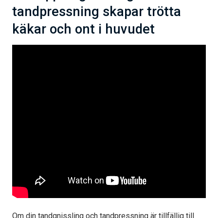
tandpressning skapar trötta
käkar och ont i huvudet
Om din tandgnissling och tandpressning är tillfällig till